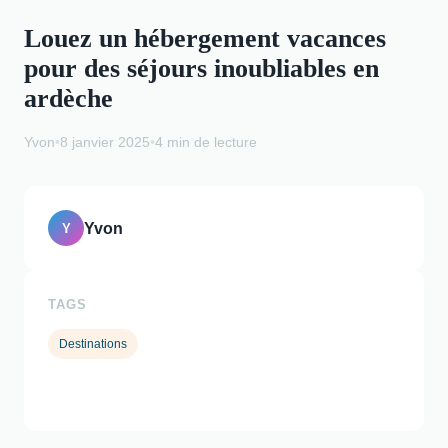
Louez un hébergement vacances
pour des séjours inoubliables en
ardèche
Yvon
•
8 janvier 2025
•
4 min de lecture
Yvon
Y
TAGS
Destinations