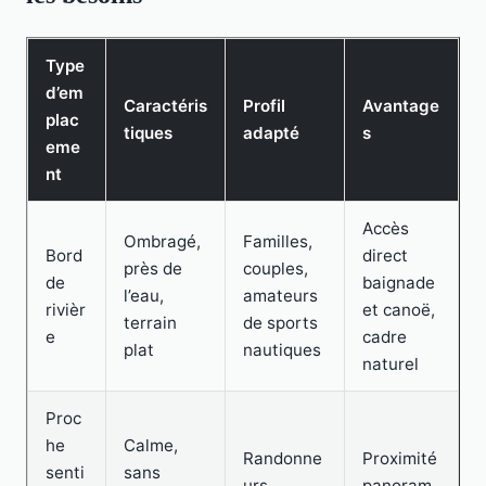
Type
d’em
Caractéris
Profil
Avantage
plac
tiques
adapté
s
eme
nt
Accès
Ombragé,
Familles,
Bord
direct
près de
couples,
de
baignade
l’eau,
amateurs
rivièr
et canoë,
terrain
de sports
e
cadre
plat
nautiques
naturel
Proc
he
Calme,
Randonne
Proximité
senti
sans
urs,
panoram