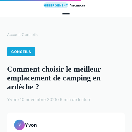
Accueil
›
Conseils
CONSEILS
Comment choisir le meilleur
emplacement de camping en
ardèche ?
Yvon
•
10 novembre 2025
•
6 min de lecture
Yvon
Y